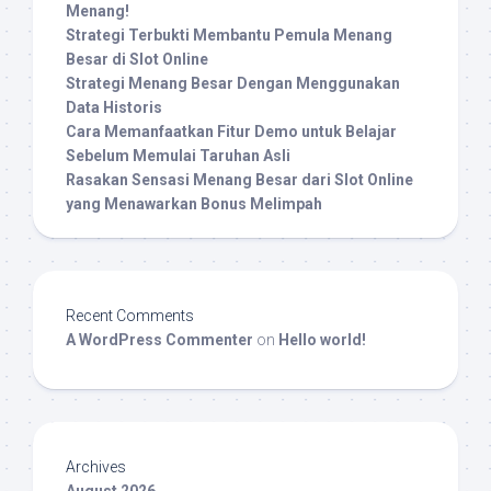
Menang!
Strategi Terbukti Membantu Pemula Menang
Besar di Slot Online
Strategi Menang Besar Dengan Menggunakan
Data Historis
Cara Memanfaatkan Fitur Demo untuk Belajar
Sebelum Memulai Taruhan Asli
Rasakan Sensasi Menang Besar dari Slot Online
yang Menawarkan Bonus Melimpah
Recent Comments
A WordPress Commenter
on
Hello world!
Archives