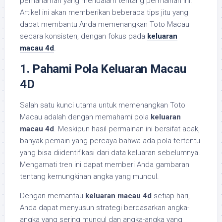
pemahaman yang mendalam tentang permainan ini.
Artikel ini akan memberikan beberapa tips jitu yang
dapat membantu Anda memenangkan Toto Macau
secara konsisten, dengan fokus pada
keluaran
macau 4d
.
1. Pahami Pola Keluaran Macau
4D
Salah satu kunci utama untuk memenangkan Toto
Macau adalah dengan memahami pola
keluaran
macau 4d
. Meskipun hasil permainan ini bersifat acak,
banyak pemain yang percaya bahwa ada pola tertentu
yang bisa diidentifikasi dari data keluaran sebelumnya.
Mengamati tren ini dapat memberi Anda gambaran
tentang kemungkinan angka yang muncul.
Dengan memantau
keluaran macau 4d
setiap hari,
Anda dapat menyusun strategi berdasarkan angka-
angka yang sering muncul dan angka-angka yang