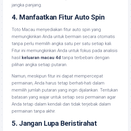
jangka panjang.
4. Manfaatkan Fitur Auto Spin
Toto Macau menyediakan fitur auto spin yang
memungkinkan Anda untuk bermain secara otomatis
tanpa perlu memilih angka satu per satu setiap kali.
Fitur ini memungkinkan Anda untuk fokus pada analisis
hasil
keluaran macau 4d
tanpa terbebani dengan
pilihan angka setiap putaran.
Namun, meskipun fitur ini dapat mempercepat
permainan, Anda harus tetap berhati-hati dalam
memilih jumlah putaran yang ingin dijalankan. Tentukan
batasan yang wajar untuk setiap sesi permainan agar
Anda tetap dalam kendali dan tidak terjebak dalam
permainan tanpa akhir.
5. Jangan Lupa Beristirahat