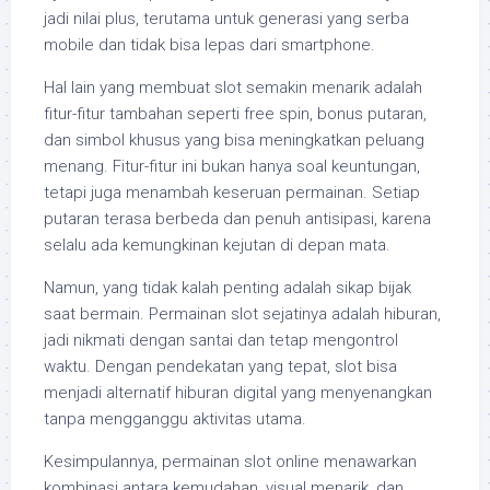
jadi nilai plus, terutama untuk generasi yang serba
mobile dan tidak bisa lepas dari smartphone.
Hal lain yang membuat slot semakin menarik adalah
fitur-fitur tambahan seperti free spin, bonus putaran,
dan simbol khusus yang bisa meningkatkan peluang
menang. Fitur-fitur ini bukan hanya soal keuntungan,
tetapi juga menambah keseruan permainan. Setiap
putaran terasa berbeda dan penuh antisipasi, karena
selalu ada kemungkinan kejutan di depan mata.
Namun, yang tidak kalah penting adalah sikap bijak
saat bermain. Permainan slot sejatinya adalah hiburan,
jadi nikmati dengan santai dan tetap mengontrol
waktu. Dengan pendekatan yang tepat, slot bisa
menjadi alternatif hiburan digital yang menyenangkan
tanpa mengganggu aktivitas utama.
Kesimpulannya, permainan slot online menawarkan
kombinasi antara kemudahan, visual menarik, dan