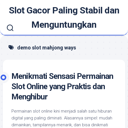
Skip
Slot Gacor Paling Stabil dan
to
content
Menguntungkan
demo slot mahjong ways
Menikmati Sensasi Permainan
Slot Online yang Praktis dan
Menghibur
Permainan slot online kini menjadi salah satu hiburan
digital yang paling diminati. Alasannya simpel: mudah
dimainkan, tampilannya menarik, dan bisa dinikmati