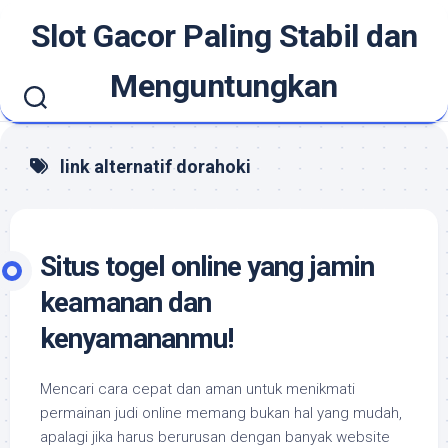
Skip
Slot Gacor Paling Stabil dan
to
content
Menguntungkan
link alternatif dorahoki
Situs togel online yang jamin
keamanan dan
kenyamananmu!
Mencari cara cepat dan aman untuk menikmati
permainan judi online memang bukan hal yang mudah,
apalagi jika harus berurusan dengan banyak website