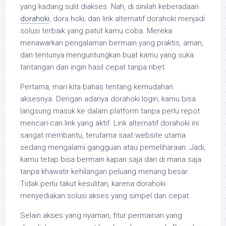
yang kadang sulit diakses. Nah, di sinilah keberadaan
dorahoki
, dora hoki, dan link alternatif dorahoki menjadi
solusi terbaik yang patut kamu coba. Mereka
menawarkan pengalaman bermain yang praktis, aman,
dan tentunya menguntungkan buat kamu yang suka
tantangan dan ingin hasil cepat tanpa ribet.
Pertama, mari kita bahas tentang kemudahan
aksesnya. Dengan adanya dorahoki login, kamu bisa
langsung masuk ke dalam platform tanpa perlu repot
mencari-cari link yang aktif. Link alternatif dorahoki ini
sangat membantu, terutama saat website utama
sedang mengalami gangguan atau pemeliharaan. Jadi,
kamu tetap bisa bermain kapan saja dan di mana saja
tanpa khawatir kehilangan peluang menang besar.
Tidak perlu takut kesulitan, karena dorahoki
menyediakan solusi akses yang simpel dan cepat.
Selain akses yang nyaman, fitur permainan yang