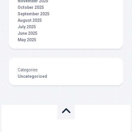
November 2025
October 2025
September 2025
August 2025
July 2025
June 2025
May 2025
Categories
Uncategorized