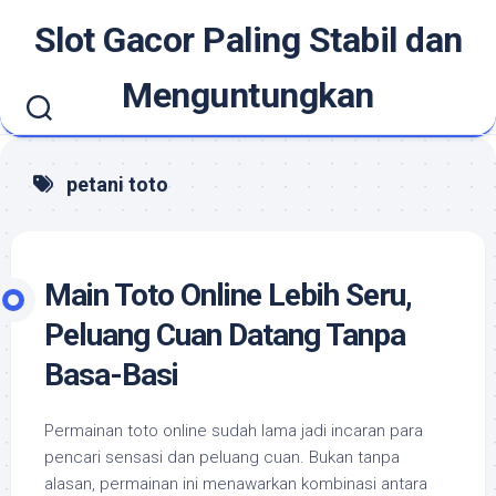
Skip
Slot Gacor Paling Stabil dan
to
content
Menguntungkan
petani toto
Main Toto Online Lebih Seru,
Peluang Cuan Datang Tanpa
Basa-Basi
Permainan toto online sudah lama jadi incaran para
pencari sensasi dan peluang cuan. Bukan tanpa
alasan, permainan ini menawarkan kombinasi antara