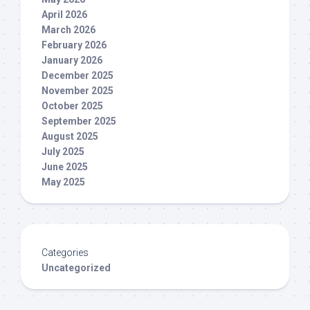
April 2026
March 2026
February 2026
January 2026
December 2025
November 2025
October 2025
September 2025
August 2025
July 2025
June 2025
May 2025
Categories
Uncategorized