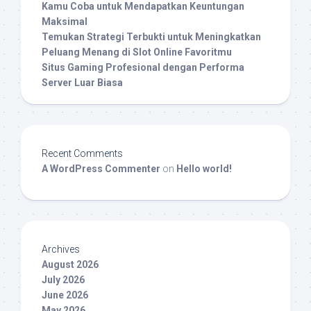
Kamu Coba untuk Mendapatkan Keuntungan
Maksimal
Temukan Strategi Terbukti untuk Meningkatkan
Peluang Menang di Slot Online Favoritmu
Situs Gaming Profesional dengan Performa
Server Luar Biasa
Recent Comments
A WordPress Commenter
on
Hello world!
Archives
August 2026
July 2026
June 2026
May 2026