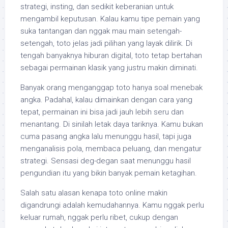
strategi, insting, dan sedikit keberanian untuk
mengambil keputusan. Kalau kamu tipe pemain yang
suka tantangan dan nggak mau main setengah-
setengah, toto jelas jadi pilihan yang layak dilirik. Di
tengah banyaknya hiburan digital, toto tetap bertahan
sebagai permainan klasik yang justru makin diminati.
Banyak orang menganggap toto hanya soal menebak
angka. Padahal, kalau dimainkan dengan cara yang
tepat, permainan ini bisa jadi jauh lebih seru dan
menantang. Di sinilah letak daya tariknya. Kamu bukan
cuma pasang angka lalu menunggu hasil, tapi juga
menganalisis pola, membaca peluang, dan mengatur
strategi. Sensasi deg-degan saat menunggu hasil
pengundian itu yang bikin banyak pemain ketagihan.
Salah satu alasan kenapa toto online makin
digandrungi adalah kemudahannya. Kamu nggak perlu
keluar rumah, nggak perlu ribet, cukup dengan