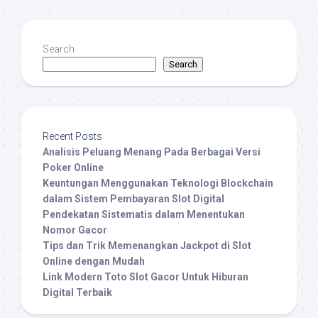
Search
Search
Recent Posts
Analisis Peluang Menang Pada Berbagai Versi
Poker Online
Keuntungan Menggunakan Teknologi Blockchain
dalam Sistem Pembayaran Slot Digital
Pendekatan Sistematis dalam Menentukan
Nomor Gacor
Tips dan Trik Memenangkan Jackpot di Slot
Online dengan Mudah
Link Modern Toto Slot Gacor Untuk Hiburan
Digital Terbaik