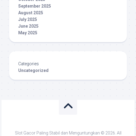
September 2025
August 2025
July 2025
June 2025
May 2025
Categories
Uncategorized
Slot Gacor Paling Stabil dan Menguntungkan © 2026. All