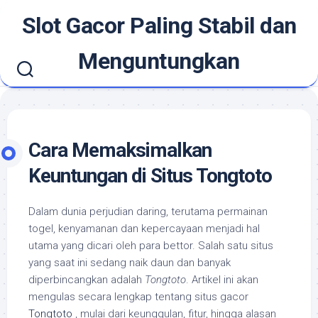
Skip
Slot Gacor Paling Stabil dan
to
content
Menguntungkan
Cara Memaksimalkan
Keuntungan di Situs Tongtoto
Dalam dunia perjudian daring, terutama permainan
togel, kenyamanan dan kepercayaan menjadi hal
utama yang dicari oleh para bettor. Salah satu situs
yang saat ini sedang naik daun dan banyak
diperbincangkan adalah
Tongtoto
. Artikel ini akan
mengulas secara lengkap tentang situs gacor
Tongtoto
, mulai dari keunggulan, fitur, hingga alasan