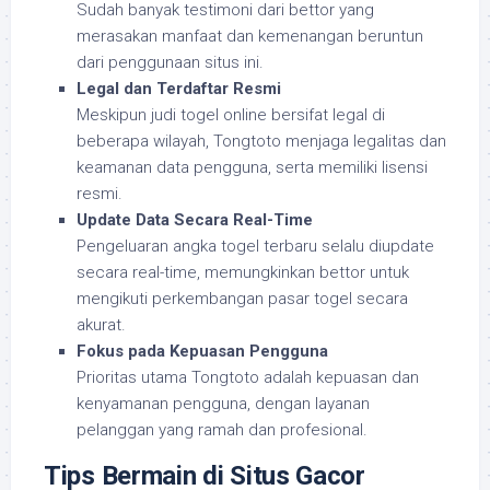
Sudah banyak testimoni dari bettor yang
merasakan manfaat dan kemenangan beruntun
dari penggunaan situs ini.
Legal dan Terdaftar Resmi
Meskipun judi togel online bersifat legal di
beberapa wilayah, Tongtoto menjaga legalitas dan
keamanan data pengguna, serta memiliki lisensi
resmi.
Update Data Secara Real-Time
Pengeluaran angka togel terbaru selalu diupdate
secara real-time, memungkinkan bettor untuk
mengikuti perkembangan pasar togel secara
akurat.
Fokus pada Kepuasan Pengguna
Prioritas utama Tongtoto adalah kepuasan dan
kenyamanan pengguna, dengan layanan
pelanggan yang ramah dan profesional.
Tips Bermain di Situs Gacor