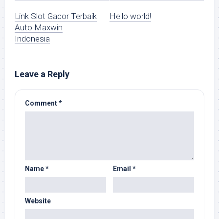
Link Slot Gacor Terbaik
Hello world!
Auto Maxwin
Indonesia
Leave a Reply
Comment
*
Name
*
Email
*
Website