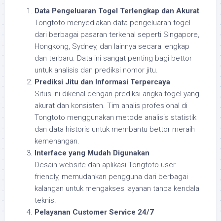
Data Pengeluaran Togel Terlengkap dan Akurat
Tongtoto menyediakan data pengeluaran togel
dari berbagai pasaran terkenal seperti Singapore,
Hongkong, Sydney, dan lainnya secara lengkap
dan terbaru. Data ini sangat penting bagi bettor
untuk analisis dan prediksi nomor jitu.
Prediksi Jitu dan Informasi Terpercaya
Situs ini dikenal dengan prediksi angka togel yang
akurat dan konsisten. Tim analis profesional di
Tongtoto menggunakan metode analisis statistik
dan data historis untuk membantu bettor meraih
kemenangan.
Interface yang Mudah Digunakan
Desain website dan aplikasi Tongtoto user-
friendly, memudahkan pengguna dari berbagai
kalangan untuk mengakses layanan tanpa kendala
teknis.
Pelayanan Customer Service 24/7