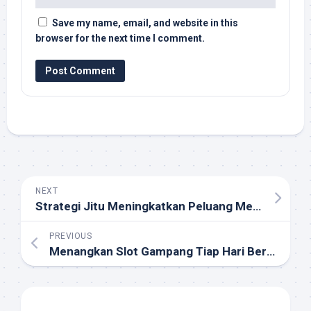
Save my name, email, and website in this
browser for the next time I comment.
NEXT
Strategi Jitu Meningkatkan Peluang Menang di Situs Gacor Bolang588
PREVIOUS
Menangkan Slot Gampang Tiap Hari Bersama OJA89