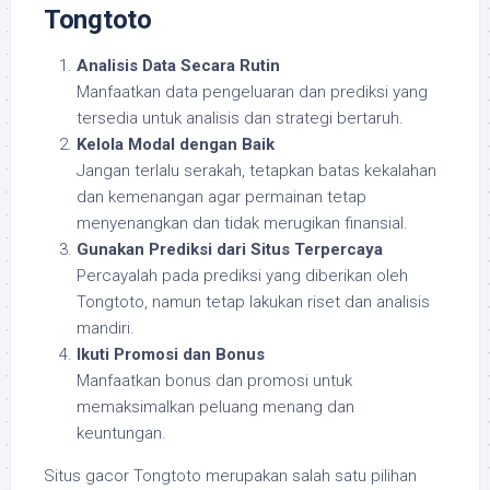
Tongtoto
Analisis Data Secara Rutin
Manfaatkan data pengeluaran dan prediksi yang
tersedia untuk analisis dan strategi bertaruh.
Kelola Modal dengan Baik
Jangan terlalu serakah, tetapkan batas kekalahan
dan kemenangan agar permainan tetap
menyenangkan dan tidak merugikan finansial.
Gunakan Prediksi dari Situs Terpercaya
Percayalah pada prediksi yang diberikan oleh
Tongtoto, namun tetap lakukan riset dan analisis
mandiri.
Ikuti Promosi dan Bonus
Manfaatkan bonus dan promosi untuk
memaksimalkan peluang menang dan
keuntungan.
Situs gacor Tongtoto merupakan salah satu pilihan