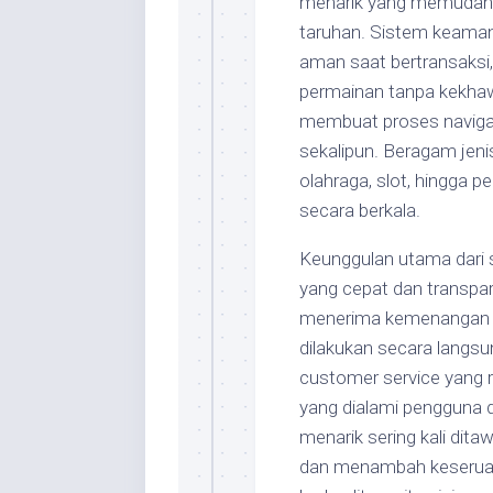
menarik yang memudahk
taruhan. Sistem keaman
aman saat bertransaksi
permainan tanpa kekhaw
membuat proses navigas
sekalipun. Beragam jenis
olahraga, slot, hingga p
secara berkala.
Keunggulan utama dari 
yang cepat dan transpa
menerima kemenangan m
dilakukan secara langsu
customer service yang 
yang dialami pengguna 
menarik sering kali di
dan menambah keseruan