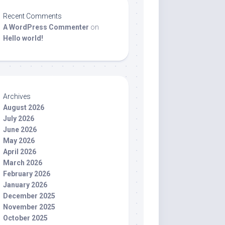
Recent Comments
A WordPress Commenter
on
Hello world!
Archives
August 2026
July 2026
June 2026
May 2026
April 2026
March 2026
February 2026
January 2026
December 2025
November 2025
October 2025