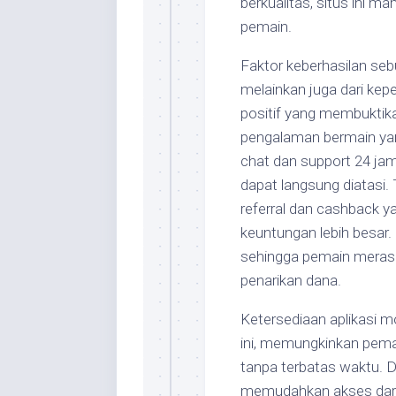
berkualitas, situs ini 
pemain.
Faktor keberhasilan sebu
melainkan juga dari kep
positif yang membukti
pengalaman bermain ya
chat dan support 24 ja
dapat langsung diatasi
referral dan cashback 
keuntungan lebih besar.
sehingga pemain meras
penarikan dana.
Ketersediaan aplikasi mo
ini, memungkinkan pema
tanpa terbatas waktu. 
memudahkan akses dari