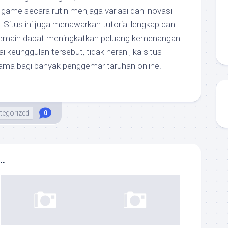
te game secara rutin menjaga variasi dan inovasi
 Situs ini juga menawarkan tutorial lengkap dan
 pemain dapat meningkatkan peluang kemenangan
 keunggulan tersebut, tidak heran jika situs
tama bagi banyak penggemar taruhan online.
tegorized
0
..