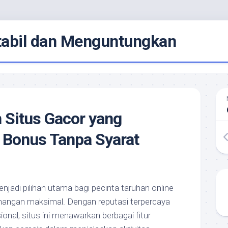
Stabil dan Menguntungkan
 Situs Gacor yang
Bonus Tanpa Syarat
njadi pilihan utama bagi pecinta taruhan online
nangan maksimal. Dengan reputasi terpercaya
onal, situs ini menawarkan berbagai fitur