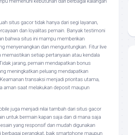
mampu memenuhi kebutuhan dari berbagai kalangan
ah situs gacor tidak hanya dari segi layanan,
ercayaan dan loyalitas pemain. Banyak testimoni
kan bahwa situs ini mampu memberikan
ng menyenangkan dan menguntungkan. Fitur live
m memastikan setiap pertanyaan atau kendala
. Tidak jarang, pemain mendapatkan bonus
yang meningkatkan peluang mendapatkan
 Keamanan transaksi menjadi prioritas utama,
a aman saat melakukan deposit maupun
bile juga menjadi nilai tambah dari situs gacor
in untuk bermain kapan saja dan di mana saja
Desain yang responsif dan mudah digunakan
 berbagai perangkat, baik smartphone maupun