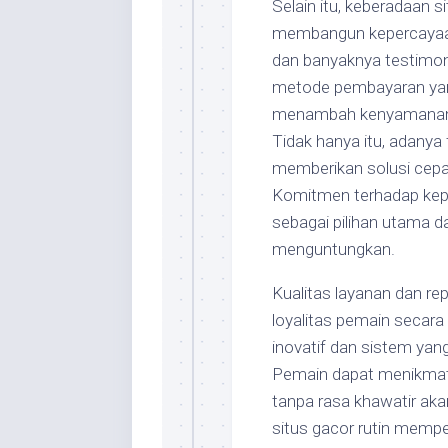
Selain itu, keberadaan 
membangun kepercayaan 
dan banyaknya testimon
metode pembayaran yang
menambah kenyamanan 
Tidak hanya itu, adanya 
memberikan solusi cepa
Komitmen terhadap kep
sebagai pilihan utama d
menguntungkan.
Kualitas layanan dan r
loyalitas pemain secara
inovatif dan sistem yan
Pemain dapat menikma
tanpa rasa khawatir aka
situs gacor rutin mem