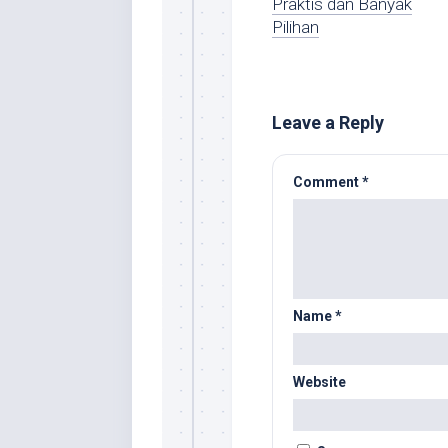
Praktis dan Banyak
Pilihan
Leave a Reply
Comment
*
Name
*
Website