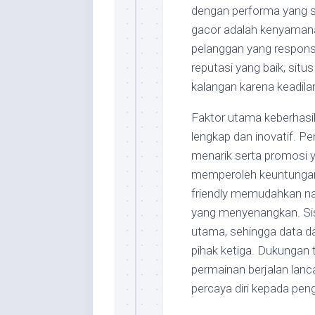
dengan performa yang s
gacor adalah kenyamana
pelanggan yang respons
reputasi yang baik, situ
kalangan karena keadila
Faktor utama keberhasil
lengkap dan inovatif. P
menarik serta promosi
memperoleh keuntungan
friendly memudahkan n
yang menyenangkan. Sis
utama, sehingga data da
pihak ketiga. Dukungan
permainan berjalan lan
percaya diri kepada pen