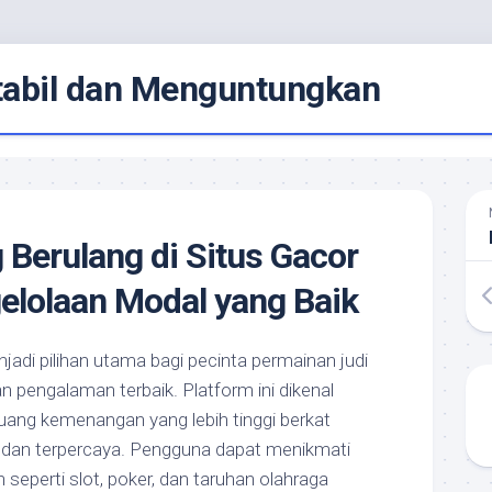
Stabil dan Menguntungkan
Berulang di Situs Gacor
elolaan Modal yang Baik
adi pilihan utama bagi pecinta permainan judi
n pengalaman terbaik. Platform ini dikenal
ang kemenangan yang lebih tinggi berkat
 dan terpercaya. Pengguna dapat menikmati
 seperti slot, poker, dan taruhan olahraga