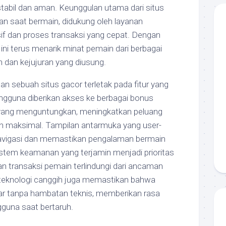
tabil dan aman. Keunggulan utama dari situs
n saat bermain, didukung oleh layanan
if dan proses transaksi yang cepat. Dengan
s ini terus menarik minat pemain dari berbagai
n dan kejujuran yang diusung.
an sebuah situs gacor terletak pada fitur yang
engguna diberikan akses ke berbagai bonus
 yang menguntungkan, meningkatkan peluang
 maksimal. Tampilan antarmuka yang user-
avigasi dan memastikan pengalaman bermain
tem keamanan yang terjamin menjadi prioritas
n transaksi pemain terlindungi dari ancaman
 teknologi canggih juga memastikan bahwa
car tanpa hambatan teknis, memberikan rasa
gguna saat bertaruh.