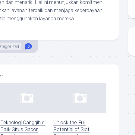
evan dan menarik. Hal ini menunjukkan komitmen
kan layanan terbaik dan menjaga kepercayaan
etia menggunakan layanan mereka.
tegorized
0
..
Teknologi Canggih di
Unlock the Full
Balik Situs Gacor
Potential of Slot