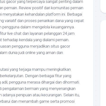
situs gacor yang terpercaya sangat penting dalam
pemain. Review positif dari komunitas pemain
i menyatakan kehandalan platform ini. Berbagai
 variatif dan proses penarikan dana yang cepat
pengguna dalam mengelola keuangannya.
fitur live chat dan layanan pelanggan 24 jam
t terhadap kendala yang dialami pemain.
uasan pengguna menjadikan situs gacor
alam dunia judi online yang aman dan
eputasi yang terjaga mampu meningkatkan
 berkelanjutan. Dengan berbagai fitur yang
g adil, pengguna merasa dihargai dan dihormati.
ti pengalaman bermain yang menyenangkan
n adanya penipuan atau kecurangan. Selain itu,
perbarui dan menambah game serta promosi