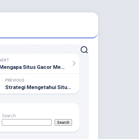
NEXT
Mengapa Situs Gacor Memiliki Tingkat Retensi Pengguna yang Tinggi
PREVIOUS
Strategi Mengetahui Situs Gacor yang Stabil dan Terpercaya
Search
Search