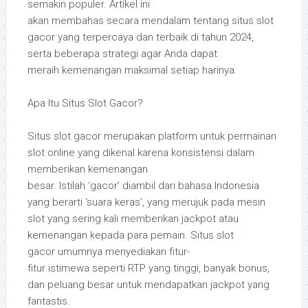
semakin populer. Artikel ini
akan membahas secara mendalam tentang situs slot
gacor yang terpercaya dan terbaik di tahun 2024,
serta beberapa strategi agar Anda dapat
meraih kemenangan maksimal setiap harinya.
Apa Itu Situs Slot Gacor?
Situs slot gacor merupakan platform untuk permainan
slot online yang dikenal karena konsistensi dalam
memberikan kemenangan
besar. Istilah ‘gacor’ diambil dari bahasa Indonesia
yang berarti ‘suara keras’, yang merujuk pada mesin
slot yang sering kali memberikan jackpot atau
kemenangan kepada para pemain. Situs slot
gacor umumnya menyediakan fitur-
fitur istimewa seperti RTP yang tinggi, banyak bonus,
dan peluang besar untuk mendapatkan jackpot yang
fantastis.