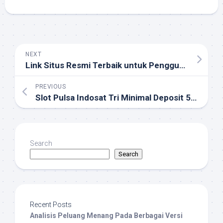
NEXT
Link Situs Resmi Terbaik untuk Pengguna Baru
PREVIOUS
Slot Pulsa Indosat Tri Minimal Deposit 5000 Gampang Menang
Search
Search
Recent Posts
Analisis Peluang Menang Pada Berbagai Versi