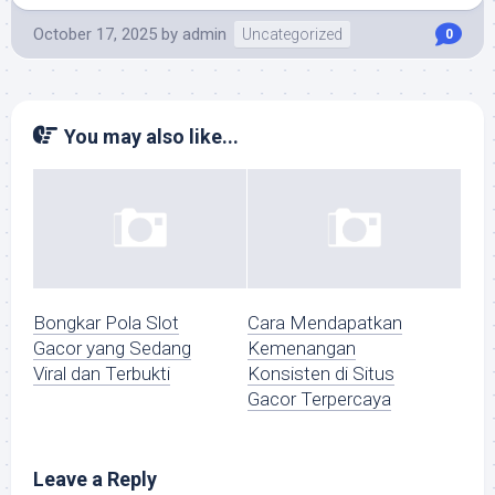
October 17, 2025
by
admin
Uncategorized
0
You may also like...
Bongkar Pola Slot
Cara Mendapatkan
Gacor yang Sedang
Kemenangan
Viral dan Terbukti
Konsisten di Situs
Gacor Terpercaya
Leave a Reply