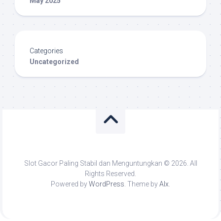
May 2025
Categories
Uncategorized
Slot Gacor Paling Stabil dan Menguntungkan © 2026. All
Rights Reserved.
Powered by
WordPress
. Theme by
Alx
.