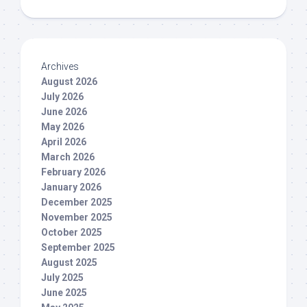
Archives
August 2026
July 2026
June 2026
May 2026
April 2026
March 2026
February 2026
January 2026
December 2025
November 2025
October 2025
September 2025
August 2025
July 2025
June 2025