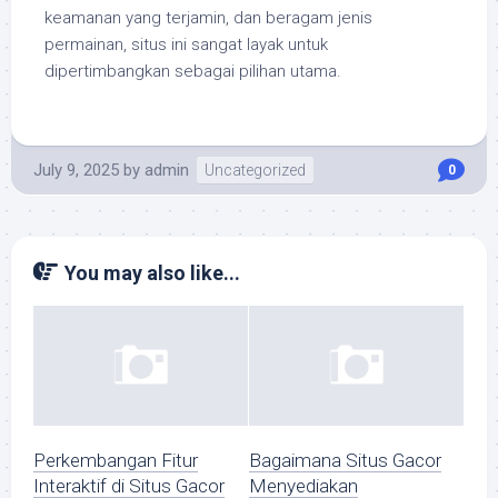
keamanan yang terjamin, dan beragam jenis
permainan, situs ini sangat layak untuk
dipertimbangkan sebagai pilihan utama.
July 9, 2025
by
admin
Uncategorized
0
You may also like...
Perkembangan Fitur
Bagaimana Situs Gacor
Interaktif di Situs Gacor
Menyediakan