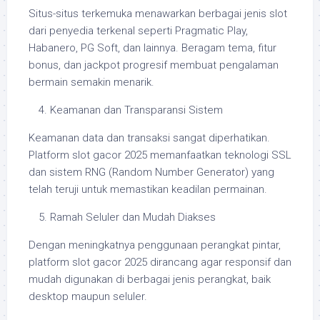
Situs-situs terkemuka menawarkan berbagai jenis slot
dari penyedia terkenal seperti Pragmatic Play,
Habanero, PG Soft, dan lainnya. Beragam tema, fitur
bonus, dan jackpot progresif membuat pengalaman
bermain semakin menarik.
Keamanan dan Transparansi Sistem
Keamanan data dan transaksi sangat diperhatikan.
Platform slot gacor 2025 memanfaatkan teknologi SSL
dan sistem RNG (Random Number Generator) yang
telah teruji untuk memastikan keadilan permainan.
Ramah Seluler dan Mudah Diakses
Dengan meningkatnya penggunaan perangkat pintar,
platform slot gacor 2025 dirancang agar responsif dan
mudah digunakan di berbagai jenis perangkat, baik
desktop maupun seluler.