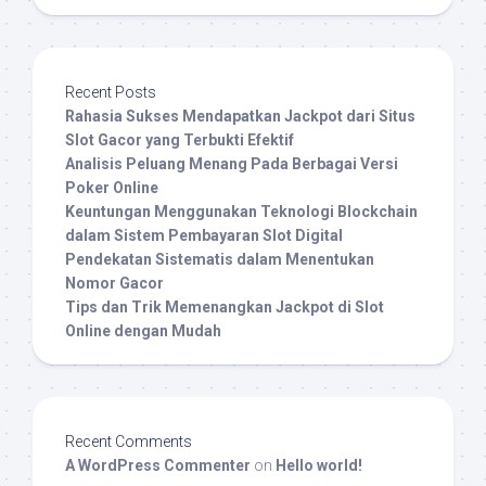
Recent Posts
Rahasia Sukses Mendapatkan Jackpot dari Situs
Slot Gacor yang Terbukti Efektif
Analisis Peluang Menang Pada Berbagai Versi
Poker Online
Keuntungan Menggunakan Teknologi Blockchain
dalam Sistem Pembayaran Slot Digital
Pendekatan Sistematis dalam Menentukan
Nomor Gacor
Tips dan Trik Memenangkan Jackpot di Slot
Online dengan Mudah
Recent Comments
A WordPress Commenter
on
Hello world!