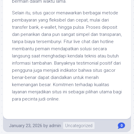
bermain dalam waktu lama.
Selain itu, situs gacor menawarkan berbagai metode
pembayaran yang fleksibel dan cepat, mulai dari
transfer bank, e-wallet, hingga pulsa. Proses deposit
dan penarikan dana pun sangat simpel dan transparan,
tanpa biaya tersembunyi. Fitur live chat dan hotline
membantu pemain mendapatkan solusi secara
langsung saat menghadapi kendala teknis atau butuh
informasi tambahan. Banyaknya testimonial positif dari
pengguna juga menjadi indikator bahwa situs gacor
benar-benar dapat diandalkan untuk meraih
kemenangan besar. Komitmen terhadap kualitas
layanan menjadikan situs ini sebagai pilihan utama bagi
para pecinta judi online.
January 23, 2026
by
admin
Uncategorized
0