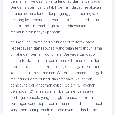
permainan live casino yang lengkap dan terpercaya.
Dengan sistem yang stabil, pemain dapat melakukan
taruhan secara lancar tanpa gangguan, meningkatkan
peluang kemenangan secara signifikan. Fitur bonus
dan promosi menarik juga sering ditawarkan untuk
menarik lebih banyak pemain.
Keunggulan utama dari situs gacor terletak pada
kepercayaan dan reputasi yang telah terbangun lama
di kalangan pemain judi online. Banyak situs gacor
sudah terdaftar resmi dan memiliki lisensi resmi dari
otoritas perjudian internasional, sehingga menjamin
keadilan dalam permainan. Sistem keamanan canggih
melindungi data pribadi dan transaksi keuangan
pengguna dari ancaman cyber. Selain itu, layanan
pelanggan 24 jam siap membantu menyelesaikan
berbagai kendala yang mungkin dihadapi pemain.
Dukungan yang cepat dan ramah menjadi nilai tambah
yang membuat pemain merasa nyaman dan betah