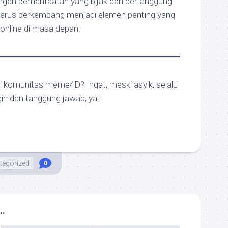
engan pemanfaatan yang bijak dan bertanggung
erus berkembang menjadi elemen penting yang
 online di masa depan.
ari komunitas meme4D? Ingat, meski asyik, selalu
in dan tanggung jawab, ya!
tegorized
0
..