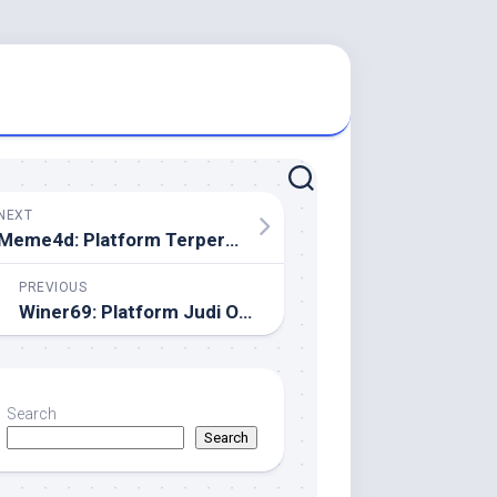
NEXT
Meme4d: Platform Terpercaya untuk Penggemar Judi Online dan Koleksi Meme Berkualitas
PREVIOUS
Winer69: Platform Judi Online Terpercaya dengan Layanan Profesional dan Beragam Pilihan Game
Search
Search