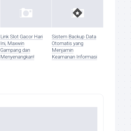
Link Slot Gacor Hari
Sistem Backup Data
Ini, Maxwin
Otomatis yang
Gampang dan
Menjamin
Menyenangkan!
Keamanan Informasi