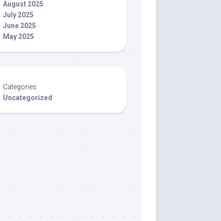
August 2025
July 2025
June 2025
May 2025
Categories
Uncategorized