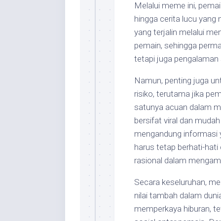
Melalui meme ini, pemain
hingga cerita lucu yang
yang terjalin melalui 
pemain, sehingga permain
tetapi juga pengalaman
Namun, penting juga un
risiko, terutama jika p
satunya acuan dalam m
bersifat viral dan mudah
mengandung informasi ya
harus tetap berhati-hat
rasional dalam mengamb
Secara keseluruhan, m
nilai tambah dalam duni
memperkaya hiburan, te