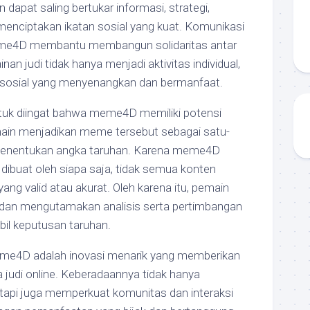
 dapat saling bertukar informasi, strategi,
 menciptakan ikatan sosial yang kuat. Komunikasi
meme4D membantu membangun solidaritas antar
an judi tidak hanya menjadi aktivitas individual,
 sosial yang menyenangkan dan bermanfaat.
tuk diingat bahwa meme4D memiliki potensi
emain menjadikan meme tersebut sebagai satu-
enentukan angka taruhan. Karena meme4D
 dibuat oleh siapa saja, tidak semua konten
ng valid atau akurat. Oleh karena itu, pemain
i dan mengutamakan analisis serta pertimbangan
il keputusan taruhan.
eme4D adalah inovasi menarik yang memberikan
a judi online. Keberadaannya tidak hanya
tapi juga memperkuat komunitas dan interaksi