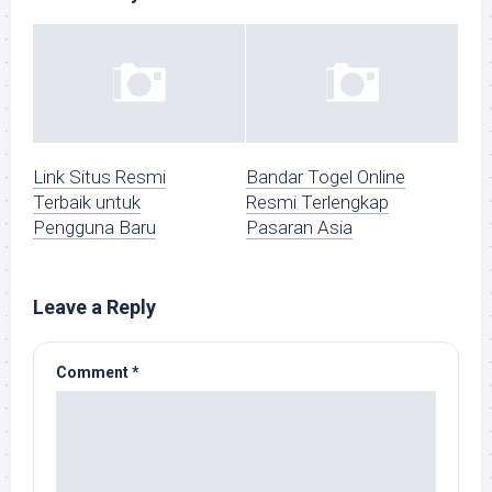
Link Situs Resmi
Bandar Togel Online
Terbaik untuk
Resmi Terlengkap
Pengguna Baru
Pasaran Asia
Leave a Reply
Comment
*