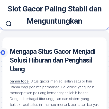
Skip
Slot Gacor Paling Stabil dan
to
content
Menguntungkan
Mengapa Situs Gacor Menjadi
Solusi Hiburan dan Penghasil
Uang
panen togel
Situs gacor menjadi salah satu pilihan
utama bagi pecinta permainan judi online yang ingin
mendapatkan peluang kemenangan lebih besar.
Dengan berbagai fitur unggulan dan sistem yang
terbukti adil, situs ini mampu menarik perhatian banyak