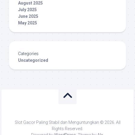
August 2025
July 2025
June 2025
May 2025
Categories
Uncategorized
Slot Gacor Paling Stabil dan Menguntungkan © 2026. All
Rights Reserved.