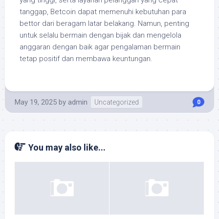
yang tinggi, serta layanan pelanggan yang cepat
tanggap, Betcoin dapat memenuhi kebutuhan para
bettor dari beragam latar belakang. Namun, penting
untuk selalu bermain dengan bijak dan mengelola
anggaran dengan baik agar pengalaman bermain
tetap positif dan membawa keuntungan.
May 19, 2025
by
admin
Uncategorized
0
You may also like...