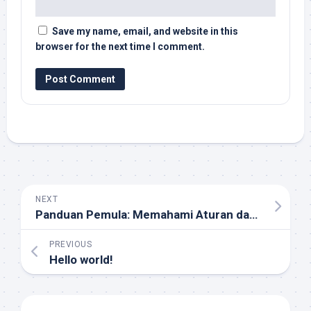
Save my name, email, and website in this
browser for the next time I comment.
NEXT
Panduan Pemula: Memahami Aturan dan Sistem di Situs Gacor Sakau Toto
PREVIOUS
Hello world!