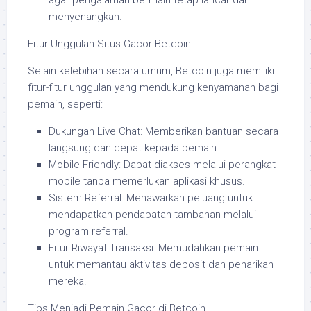
agar pengalaman bermain tetap lancar dan
menyenangkan.
Fitur Unggulan Situs Gacor Betcoin
Selain kelebihan secara umum, Betcoin juga memiliki
fitur-fitur unggulan yang mendukung kenyamanan bagi
pemain, seperti:
Dukungan Live Chat: Memberikan bantuan secara
langsung dan cepat kepada pemain.
Mobile Friendly: Dapat diakses melalui perangkat
mobile tanpa memerlukan aplikasi khusus.
Sistem Referral: Menawarkan peluang untuk
mendapatkan pendapatan tambahan melalui
program referral.
Fitur Riwayat Transaksi: Memudahkan pemain
untuk memantau aktivitas deposit dan penarikan
mereka.
Tips Menjadi Pemain Gacor di Betcoin