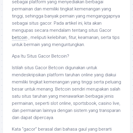
sebagai platform yang menyediakan berbagai
permainan dan memiliki tingkat kemenangan yang
tinggi, sehingga banyak pemain yang menganggapnya
sebagai situs gacor. Pada artikel ini, kita akan
mengupas secara mendalam tentang situs Gacor
betcoin
, meliputi kelebihan, fitur, keamanan, serta tips
untuk bermain yang menguntungkan.
Apa Itu Situs Gacor Betcoin?
Istilah situs Gacor Betcoin digunakan untuk
mendeskripsikan platform taruhan online yang diakui
memiliki tingkat kemenangan yang tinggi serta peluang
besar untuk menang. Betcoin sendiri merupakan salah
satu situs taruhan yang menawarkan berbagai jenis
permainan, seperti slot online, sportsbook, casino live,
dan permainan lainnya dengan sistem yang transparan
dan dapat dipercaya.
Kata “gacor” berasal dari bahasa gaul yang berarti