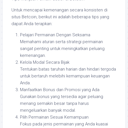
Untuk mencapai kemenangan secara konsisten di
situs Betcoin, berikut ini adalah beberapa tips yang
dapat Anda terapkan:
Pelajari Permainan Dengan Seksama
Memahami aturan serta strategi permainan
sangat penting untuk meningkatkan peluang
kemenangan.
Kelola Modal Secara Bijak
Tentukan batas taruhan harian dan hindari tergoda
untuk bertaruh melebihi kemampuan keuangan
Anda.
Manfaatkan Bonus dan Promosi yang Ada
Gunakan bonus yang tersedia agar peluang
menang semakin besar tanpa harus
mengeluarkan banyak modal.
Pilih Permainan Sesuai Kemampuan
Fokus pada jenis permainan yang Anda kuasai