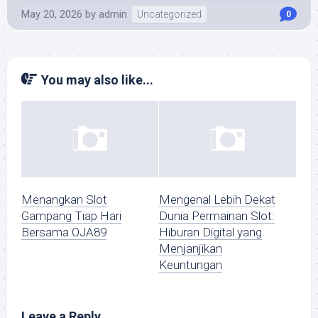
May 20, 2026
by
admin
Uncategorized
0
You may also like...
Menangkan Slot
Mengenal Lebih Dekat
Gampang Tiap Hari
Dunia Permainan Slot:
Bersama OJA89
Hiburan Digital yang
Menjanjikan
Keuntungan
Leave a Reply