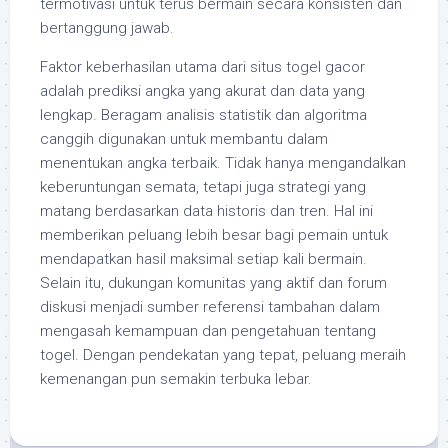
termotivasi untuk terus bermain secara konsisten dan
bertanggung jawab.
Faktor keberhasilan utama dari situs togel gacor
adalah prediksi angka yang akurat dan data yang
lengkap. Beragam analisis statistik dan algoritma
canggih digunakan untuk membantu dalam
menentukan angka terbaik. Tidak hanya mengandalkan
keberuntungan semata, tetapi juga strategi yang
matang berdasarkan data historis dan tren. Hal ini
memberikan peluang lebih besar bagi pemain untuk
mendapatkan hasil maksimal setiap kali bermain.
Selain itu, dukungan komunitas yang aktif dan forum
diskusi menjadi sumber referensi tambahan dalam
mengasah kemampuan dan pengetahuan tentang
togel. Dengan pendekatan yang tepat, peluang meraih
kemenangan pun semakin terbuka lebar.