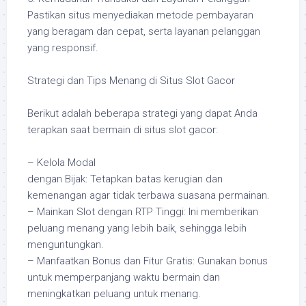
Pastikan situs menyediakan metode pembayaran
yang beragam dan cepat, serta layanan pelanggan
yang responsif.
Strategi dan Tips Menang di Situs Slot Gacor
Berikut adalah beberapa strategi yang dapat Anda
terapkan saat bermain di situs slot gacor:
– Kelola Modal
dengan Bijak: Tetapkan batas kerugian dan
kemenangan agar tidak terbawa suasana permainan.
– Mainkan Slot dengan RTP Tinggi: Ini memberikan
peluang menang yang lebih baik, sehingga lebih
menguntungkan.
– Manfaatkan Bonus dan Fitur Gratis: Gunakan bonus
untuk memperpanjang waktu bermain dan
meningkatkan peluang untuk menang.