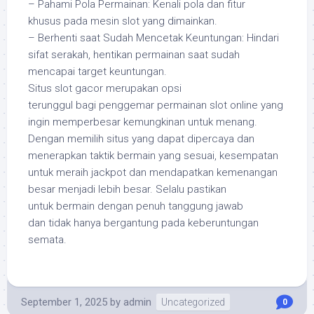
– Pahami Pola Permainan: Kenali pola dan fitur
khusus pada mesin slot yang dimainkan.
– Berhenti saat Sudah Mencetak Keuntungan: Hindari
sifat serakah, hentikan permainan saat sudah
mencapai target keuntungan.
Situs slot gacor merupakan opsi
terunggul bagi penggemar permainan slot online yang
ingin memperbesar kemungkinan untuk menang.
Dengan memilih situs yang dapat dipercaya dan
menerapkan taktik bermain yang sesuai, kesempatan
untuk meraih jackpot dan mendapatkan kemenangan
besar menjadi lebih besar. Selalu pastikan
untuk bermain dengan penuh tanggung jawab
dan tidak hanya bergantung pada keberuntungan
semata.
September 1, 2025
by
admin
Uncategorized
0