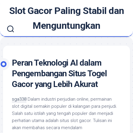
Skip
Slot Gacor Paling Stabil dan
to
content
Menguntungkan
Peran Teknologi AI dalam
Pengembangan Situs Togel
Gacor yang Lebih Akurat
sga338
Dalam industri perjudian online, permainan
slot digital semakin populer di kalangan para penjudi.
Salah satu istilah yang tengah populer dan menjadi
perhatian utama adalah situs slot gacor. Tulisan ini
akan membahas secara mendalam