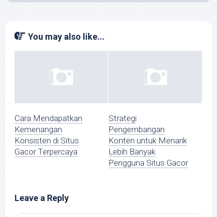
You may also like...
Cara Mendapatkan
Strategi
Kemenangan
Pengembangan
Konsisten di Situs
Konten untuk Menarik
Gacor Terpercaya
Lebih Banyak
Pengguna Situs Gacor
Leave a Reply