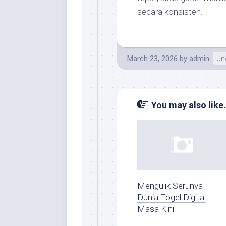
secara konsisten.
March 23, 2026
by
admin
Un
You may also like.
Mengulik Serunya
Dunia Togel Digital
Masa Kini