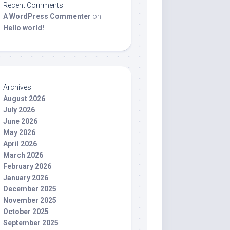
Recent Comments
A WordPress Commenter
on
Hello world!
Archives
August 2026
July 2026
June 2026
May 2026
April 2026
March 2026
February 2026
January 2026
December 2025
November 2025
October 2025
September 2025