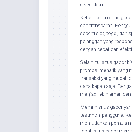
disediakan.
Keberhasilan situs gacor
dan transparan. Penggu
seperti slot, togel, dan
pelanggan yang responsi
dengan cepat dan efekti
Selain itu, situs gacor
promosi menarik yang 
transaksi yang mudah 
dana kapan saja. Dengan
menjadi lebih aman dan
Memilih situs gacor yan
testimoni pengguna. Keb
memudahkan pemula mem
tepat, situs gacor ma