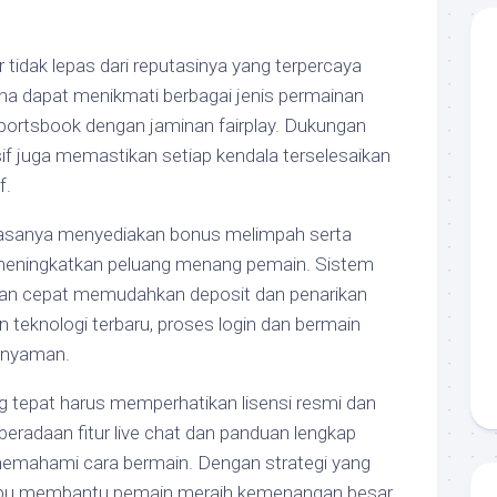
 tidak lepas dari reputasinya yang terpercaya
na dapat menikmati berbagai jenis permainan
 sportsbook dengan jaminan fairplay. Dukungan
f juga memastikan setiap kendala terselesaikan
f.
 biasanya menyediakan bonus melimpah serta
meningkatkan peluang menang pemain. Sistem
dan cepat memudahkan deposit dan penarikan
 teknologi terbaru, proses login dan bermain
 nyaman.
g tepat harus memperhatikan lisensi resmi dan
eradaan fitur live chat dan panduan lengkap
ahami cara bermain. Dengan strategi yang
mpu membantu pemain meraih kemenangan besar