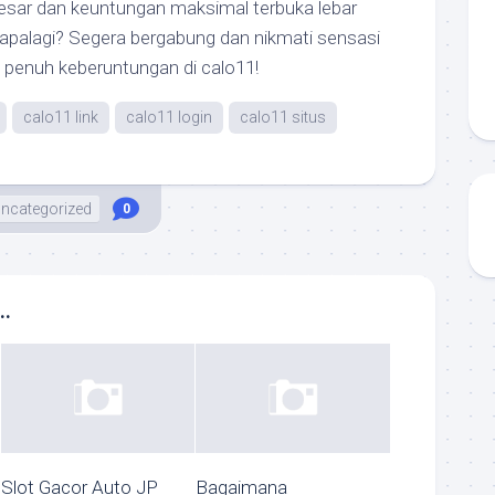
sar dan keuntungan maksimal terbuka lebar
u apalagi? Segera bergabung dan nikmati sensasi
 penuh keberuntungan di calo11!
calo11 link
calo11 login
calo11 situs
ncategorized
0
..
Slot Gacor Auto JP
Bagaimana