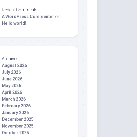
Recent Comments
A WordPress Commenter
on
Hello world!
Archives
August 2026
July 2026
June 2026
May 2026
April 2026
March 2026
February 2026
January 2026
December 2025
November 2025
October 2025