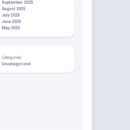
September 2025
August 2025
July 2025
June 2025
May 2025
Categories
Uncategorized