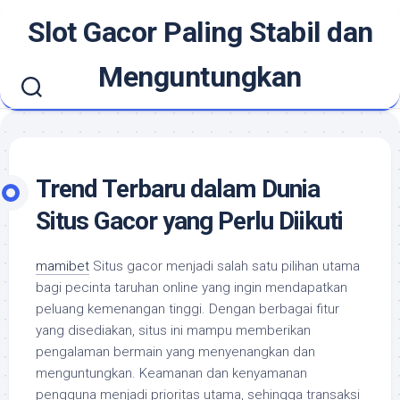
Skip
Slot Gacor Paling Stabil dan
to
content
Menguntungkan
Trend Terbaru dalam Dunia
Situs Gacor yang Perlu Diikuti
mamibet
Situs gacor menjadi salah satu pilihan utama
bagi pecinta taruhan online yang ingin mendapatkan
peluang kemenangan tinggi. Dengan berbagai fitur
yang disediakan, situs ini mampu memberikan
pengalaman bermain yang menyenangkan dan
menguntungkan. Keamanan dan kenyamanan
pengguna menjadi prioritas utama, sehingga transaksi