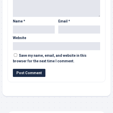
Name
*
Email
*
Website
Save my name, email, and website in this
browser for the next time I comment.