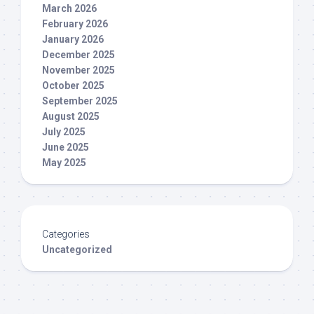
March 2026
February 2026
January 2026
December 2025
November 2025
October 2025
September 2025
August 2025
July 2025
June 2025
May 2025
Categories
Uncategorized