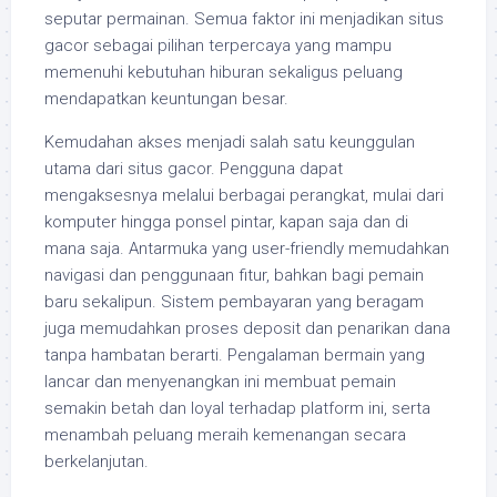
seputar permainan. Semua faktor ini menjadikan situs
gacor sebagai pilihan terpercaya yang mampu
memenuhi kebutuhan hiburan sekaligus peluang
mendapatkan keuntungan besar.
Kemudahan akses menjadi salah satu keunggulan
utama dari situs gacor. Pengguna dapat
mengaksesnya melalui berbagai perangkat, mulai dari
komputer hingga ponsel pintar, kapan saja dan di
mana saja. Antarmuka yang user-friendly memudahkan
navigasi dan penggunaan fitur, bahkan bagi pemain
baru sekalipun. Sistem pembayaran yang beragam
juga memudahkan proses deposit dan penarikan dana
tanpa hambatan berarti. Pengalaman bermain yang
lancar dan menyenangkan ini membuat pemain
semakin betah dan loyal terhadap platform ini, serta
menambah peluang meraih kemenangan secara
berkelanjutan.