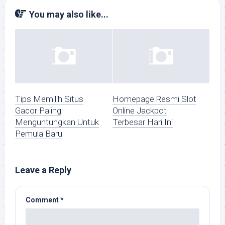
You may also like...
Tips Memilih Situs
Homepage Resmi Slot
Gacor Paling
Online Jackpot
Menguntungkan Untuk
Terbesar Hari Ini
Pemula Baru
Leave a Reply
Comment
*